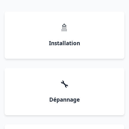
🚿
Installation
🔧
Dépannage