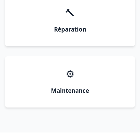
🔨
Réparation
⚙️
Maintenance