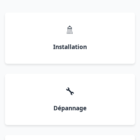
🚿
Installation
🔧
Dépannage