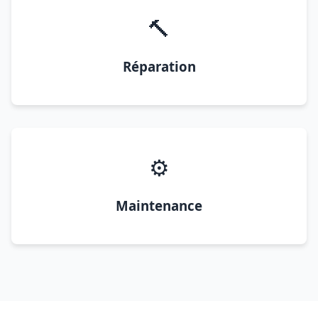
🔨
Réparation
⚙️
Maintenance