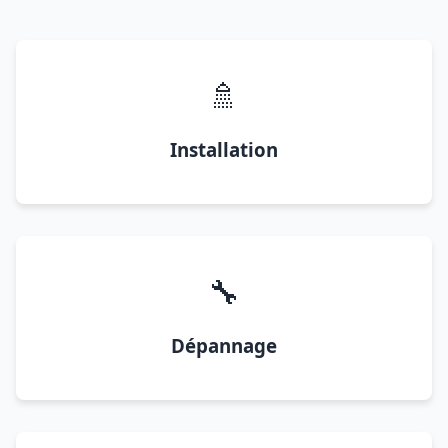
🚿
Installation
🔧
Dépannage