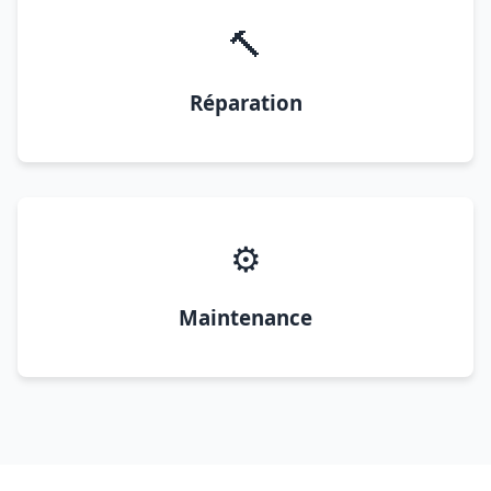
🔨
Réparation
⚙️
Maintenance