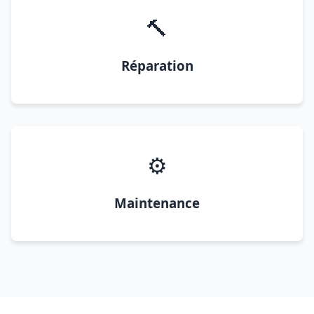
🔨
Réparation
⚙️
Maintenance