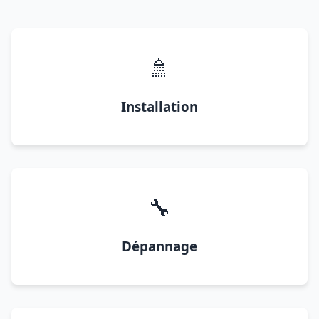
🚿
Installation
🔧
Dépannage