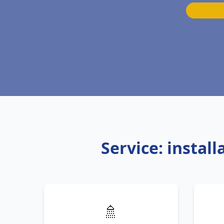
Service: instal
🚿