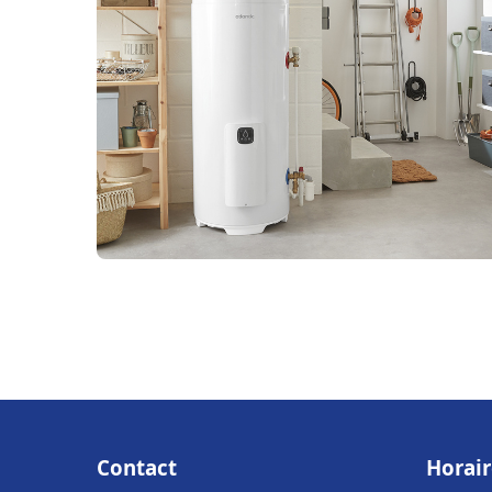
Contact
Horair