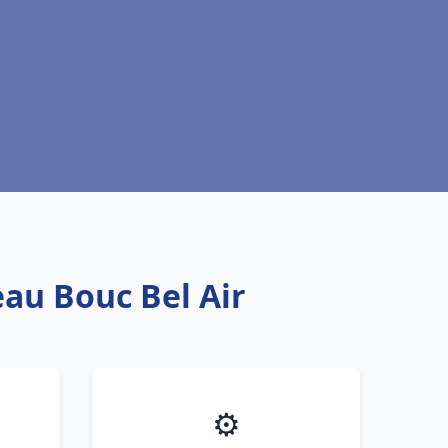
eau Bouc Bel Air
⚙️