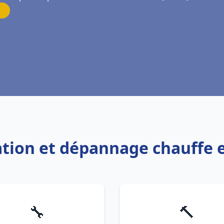
lation et dépannage chauffe 
🔧
🔨