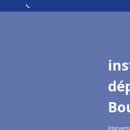
📞
ins
dé
Bou
Interventi