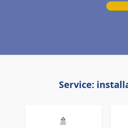
Service: insta
🚿