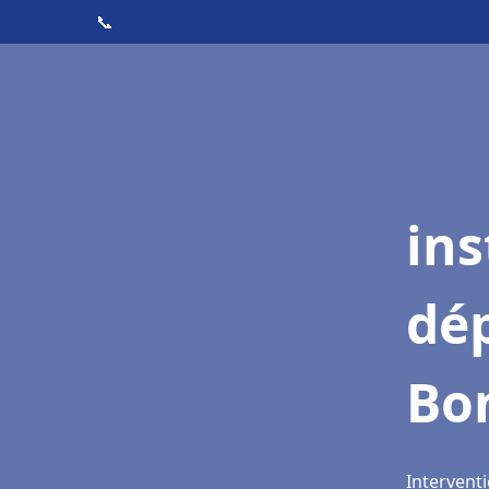
📞
ins
dé
Bo
Intervent