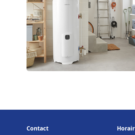
Contact
Horair