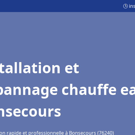
🕒 in
tallation et
pannage chauffe e
nsecours
ion rapide et professionnelle à Bonsecours (76240)