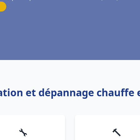
llation et dépannage chauffe
🔧
🔨