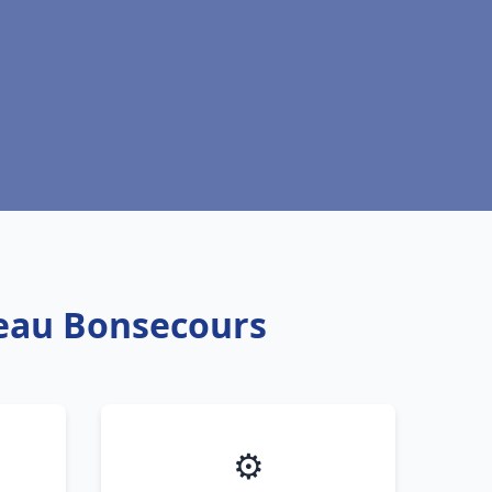
 eau Bonsecours
⚙️