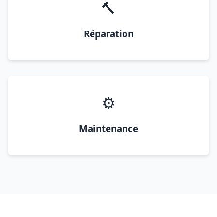
🔨
Réparation
⚙️
Maintenance