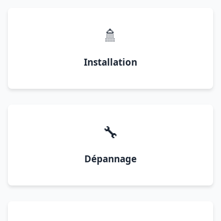
🚿
Installation
🔧
Dépannage