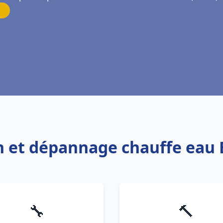
ion et dépannage chauffe eau
🔧
🔨