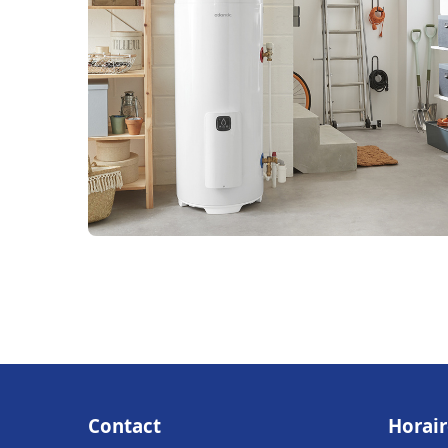
Contact
Horair