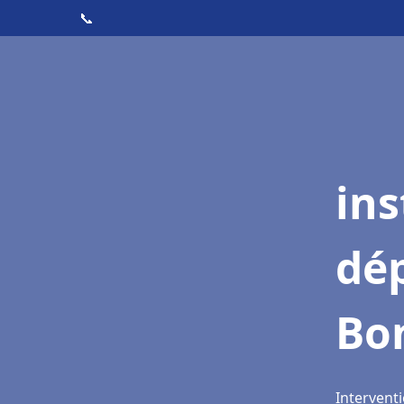
📞
ins
dé
Bo
Intervent