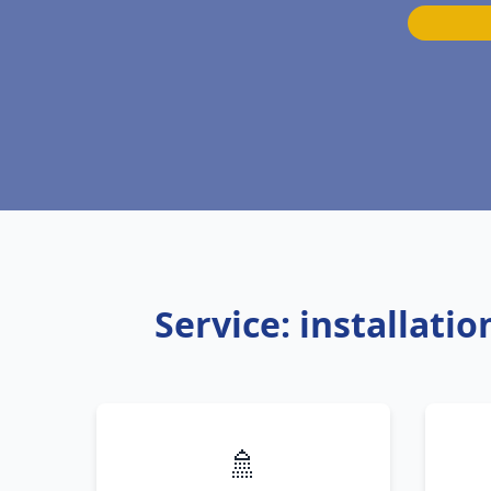
Service: installat
🚿