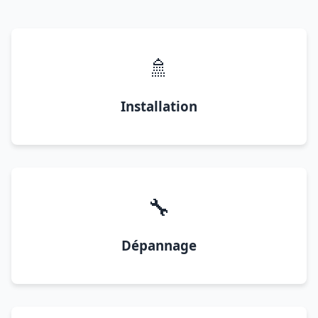
🚿
Installation
🔧
Dépannage