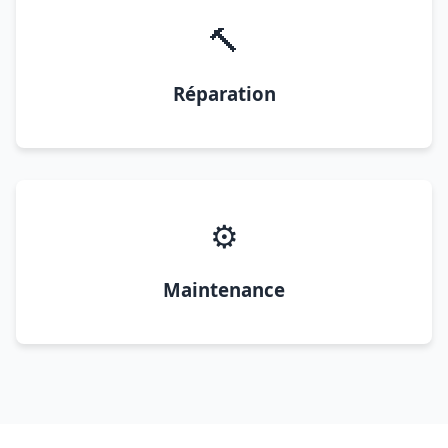
🔨
Réparation
⚙️
Maintenance