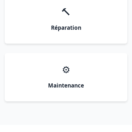
🔨
Réparation
⚙️
Maintenance