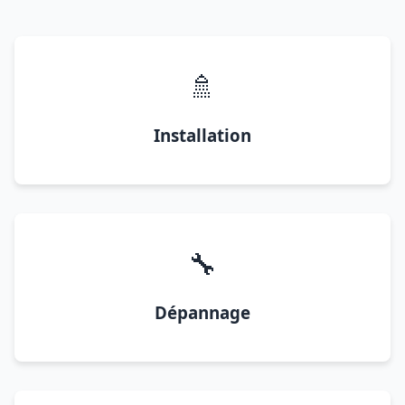
🚿
Installation
🔧
Dépannage