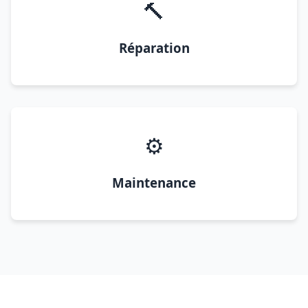
🔨
Réparation
⚙️
Maintenance