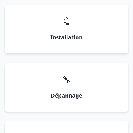
🚿
Installation
🔧
Dépannage