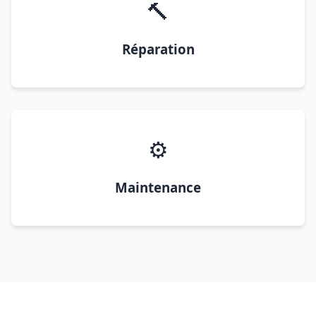
🔨
Réparation
⚙️
Maintenance