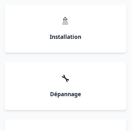
🚿
Installation
🔧
Dépannage