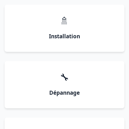
🚿
Installation
🔧
Dépannage