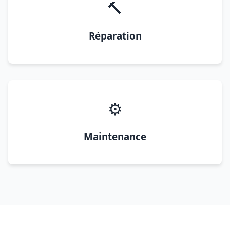
🔨
Réparation
⚙️
Maintenance