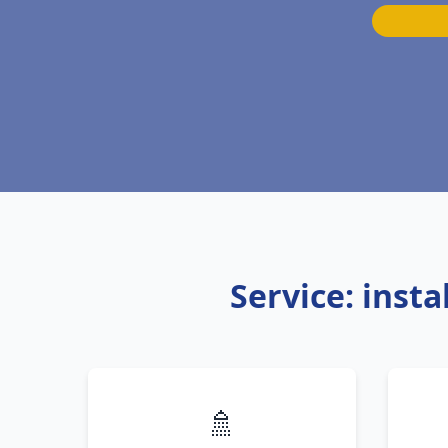
Service: inst
🚿