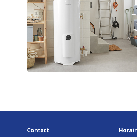
Contact
Horair