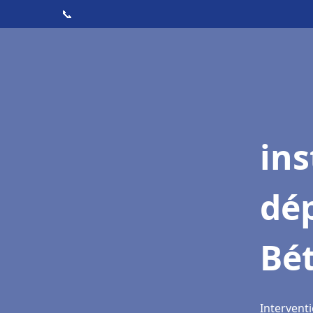
📞
ins
dé
Bé
Intervent