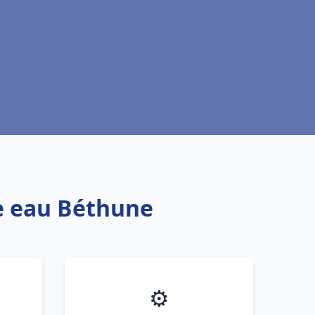
fe eau Béthune
⚙️