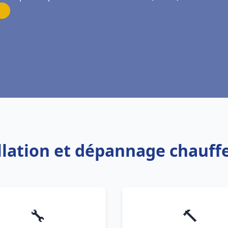
allation et dépannage chauf
🔧
🔨