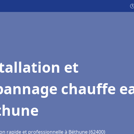

tallation et
pannage chauffe e
thune
ion rapide et professionnelle à Béthune (62400)