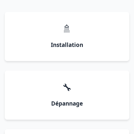
🚿
Installation
🔧
Dépannage