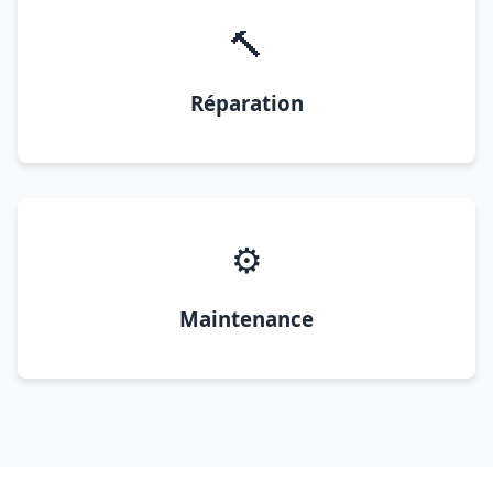
🔨
Réparation
⚙️
Maintenance