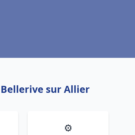
Bellerive sur Allier
⚙️