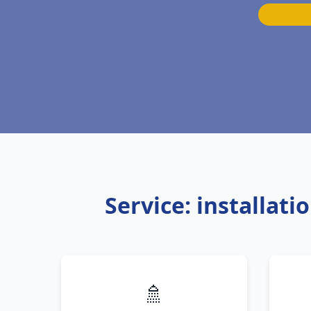
Service: installati
🚿