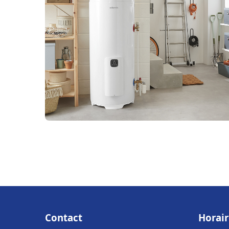
Contact
Horair