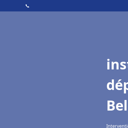
📞
ins
dé
Bel
Interventi