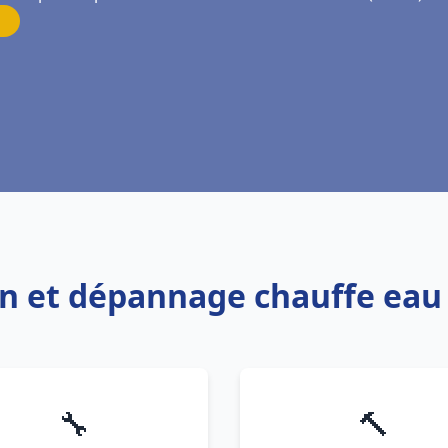
on et dépannage chauffe eau 
🔧
🔨