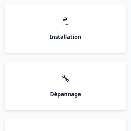
🚿
Installation
🔧
Dépannage