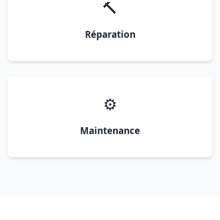
🔨
Réparation
⚙️
Maintenance