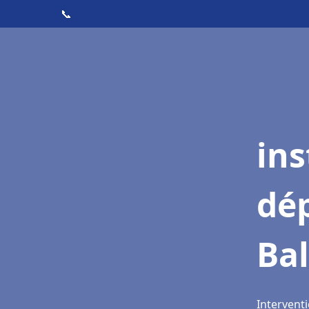
📞
ins
dé
Ba
Intervent