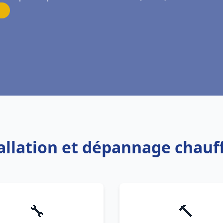
tallation et dépannage chau
🔧
🔨