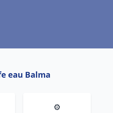
ffe eau Balma
⚙️