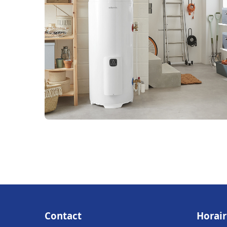
Contact
Horair