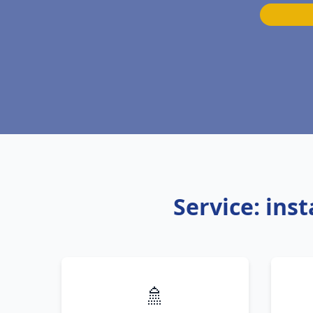
Service: ins
🚿