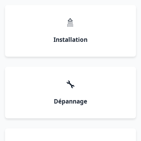
🚿
Installation
🔧
Dépannage