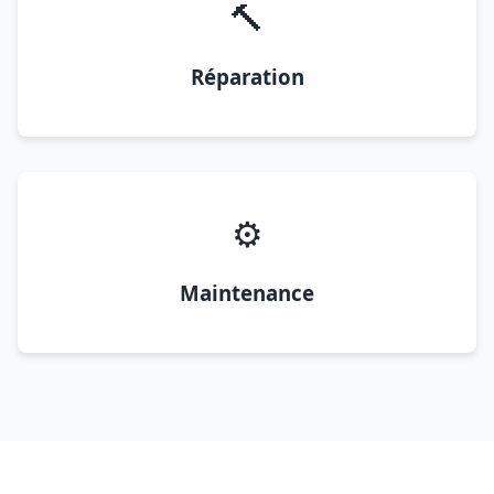
🔨
Réparation
⚙️
Maintenance