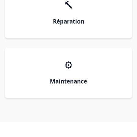
🔨
Réparation
⚙️
Maintenance