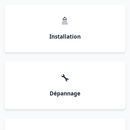
🚿
Installation
🔧
Dépannage