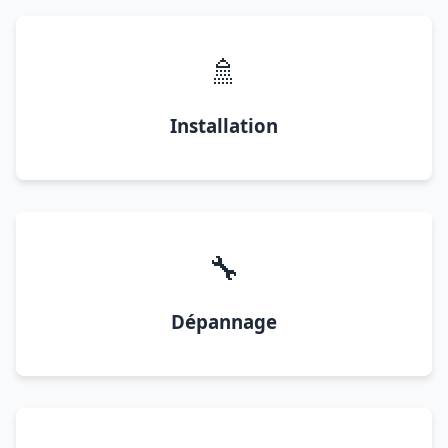
🚿
Installation
🔧
Dépannage