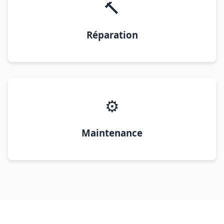
🔨
Réparation
⚙️
Maintenance