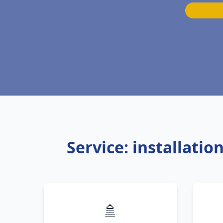
Service: installati
🚿