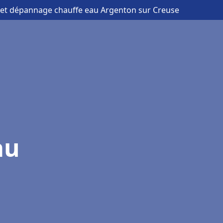
on et dépannage chauffe eau Argenton sur Creuse
au