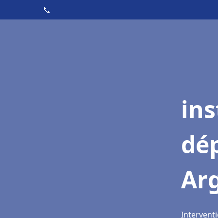
📞
ins
dé
Ar
Intervent