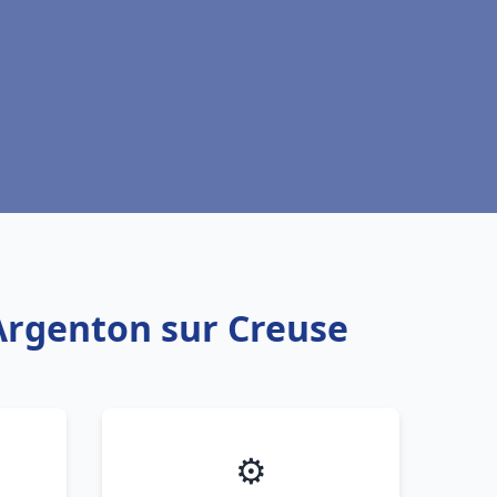
 Argenton sur Creuse
⚙️