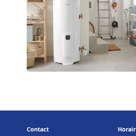
Contact
Horair