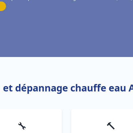
on et dépannage chauffe eau
🔧
🔨