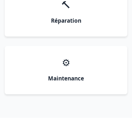
🔨
Réparation
⚙️
Maintenance