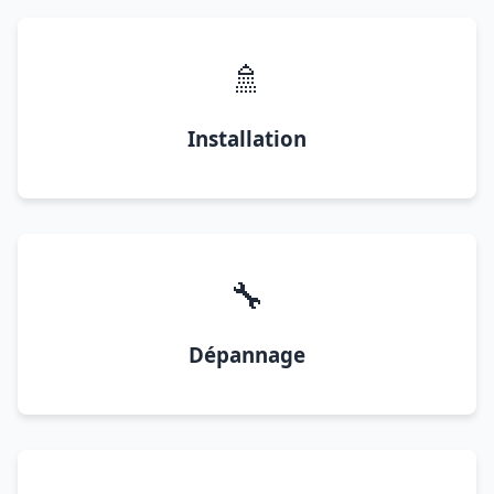
🚿
Installation
🔧
Dépannage