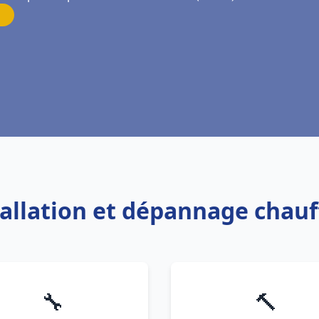
tallation et dépannage chau
🔧
🔨