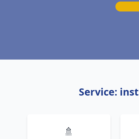
Service: ins
🚿