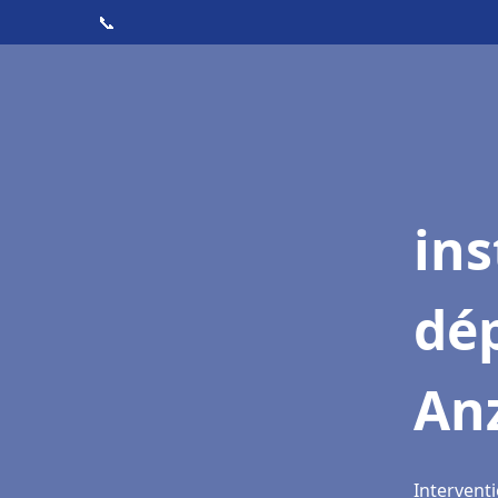
📞
ins
dé
An
Interventi