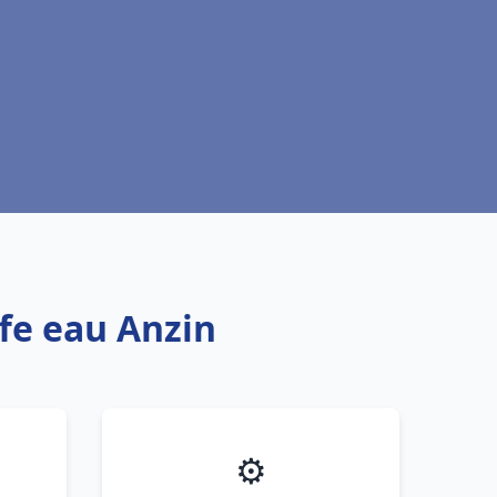
ffe eau Anzin
⚙️