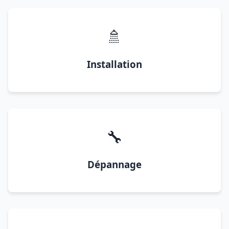
🚿
Installation
🔧
Dépannage