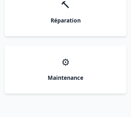
🔨
Réparation
⚙️
Maintenance