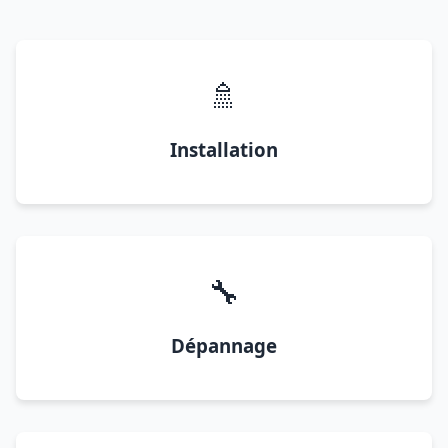
🚿
Installation
🔧
Dépannage