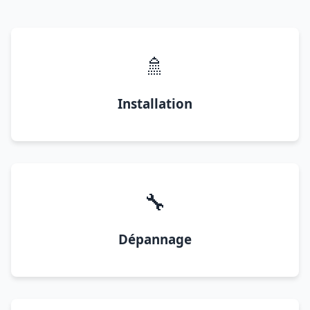
🚿
Installation
🔧
Dépannage