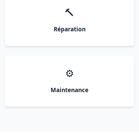
🔨
Réparation
⚙️
Maintenance