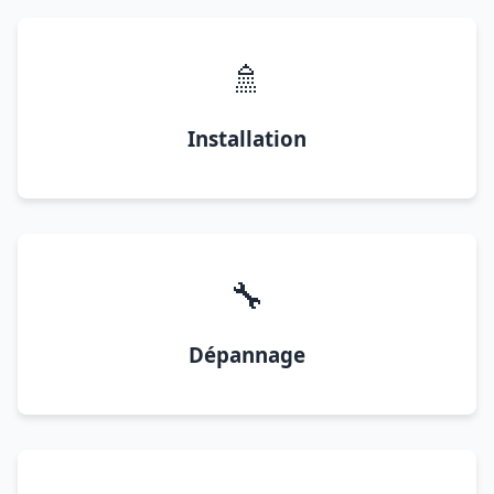
🚿
Installation
🔧
Dépannage