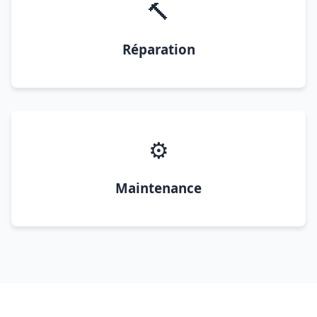
🔨
Réparation
⚙️
Maintenance