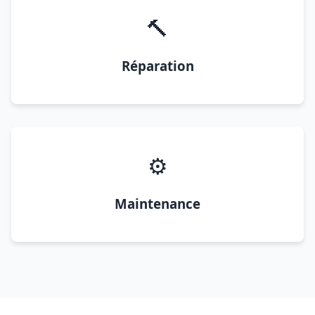
🔨
Réparation
⚙️
Maintenance