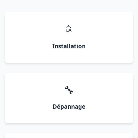
🚿
Installation
🔧
Dépannage