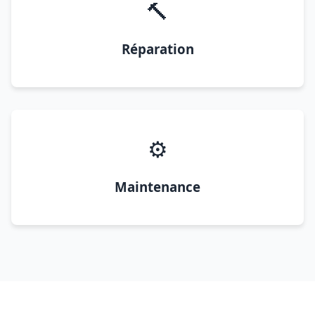
🔨
Réparation
⚙️
Maintenance