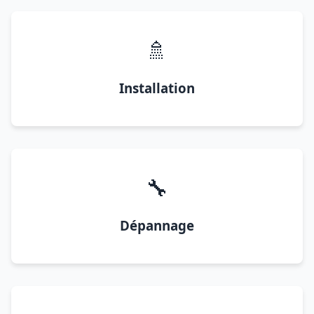
🚿
Installation
🔧
Dépannage