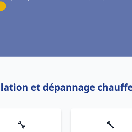
allation et dépannage chauff
🔧
🔨