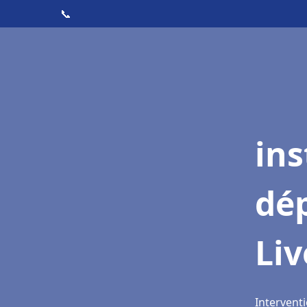
📞
ins
dé
Li
Interventi