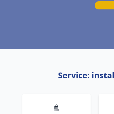
Service: inst
🚿