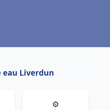
e eau Liverdun
⚙️