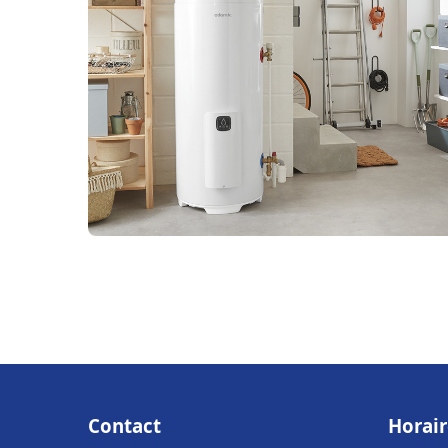
Contact
Horair