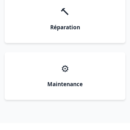
🔨
Réparation
⚙️
Maintenance