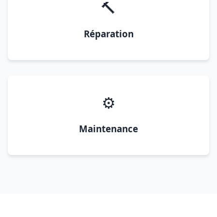
🔨
Réparation
⚙️
Maintenance