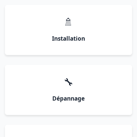
🚿
Installation
🔧
Dépannage