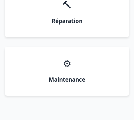
🔨
Réparation
⚙️
Maintenance