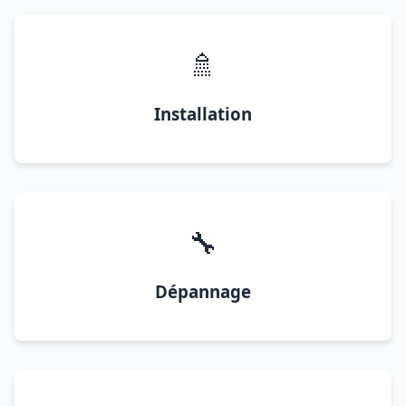
🚿
Installation
🔧
Dépannage