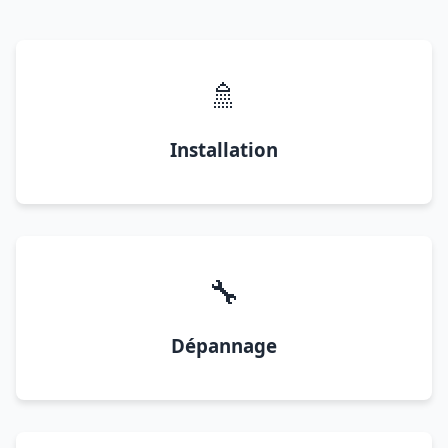
🚿
Installation
🔧
Dépannage