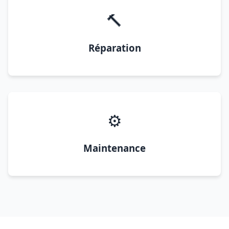
🔨
Réparation
⚙️
Maintenance