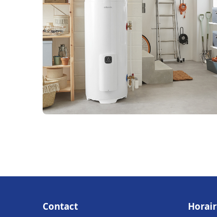
Contact
Horair