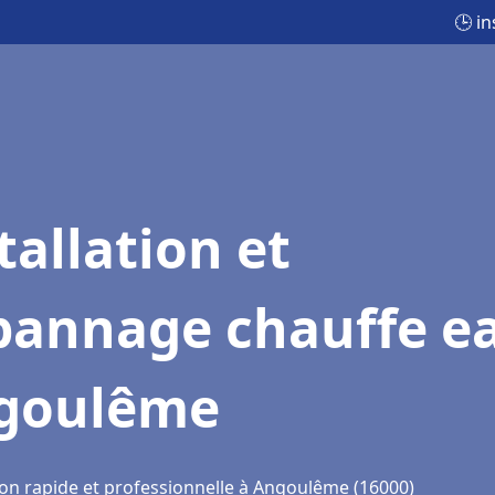
🕒 i
tallation et
pannage chauffe e
goulême
ion rapide et professionnelle à Angoulême (16000)