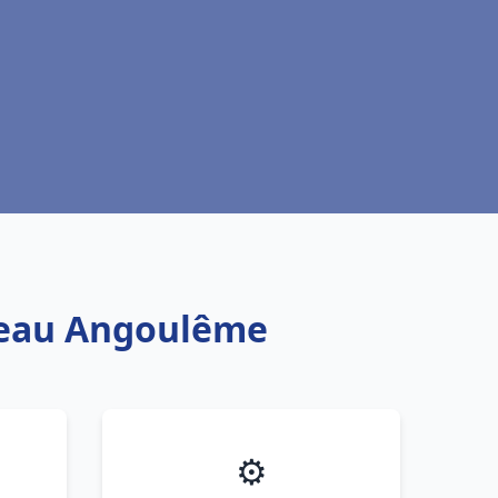
e eau Angoulême
⚙️