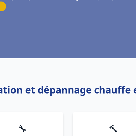
llation et dépannage chauff
🔧
🔨