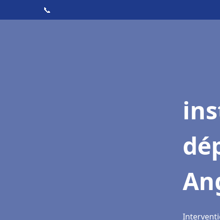
📞
ins
dé
An
Intervent