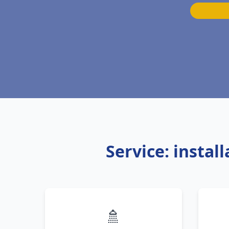
Service: insta
🚿