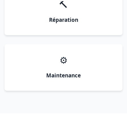
🔨
Réparation
⚙️
Maintenance