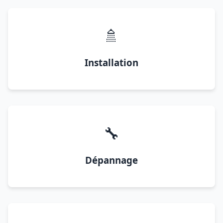
🚿
Installation
🔧
Dépannage